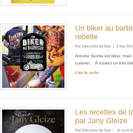
Un biker au barbe
rebelle
Par Epicurien du Sud
3 mai 201
Antoine Sicotte est biker, mais 
cuisiner… À travers un très b
Lire la suite
Les recettes de 
par Jany Gleize
Par Epicurien du Sud
18 avril 