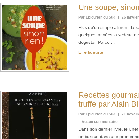
Une soupe, sinon 
Par Epicurien du Sud
26 janvie
Plus qu’un simple aliment, la
quelques années la vedette des
déguster. Parce …
Lire la suite
Recettes gourman
truffe par Alain B
Par Epicurien du Sud
21 novem
Aucun commentaire
Dans son dernier livre, le Che
embarque dans une promenad