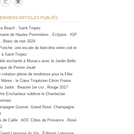
ERNIERS ARTICLES PUBLIÉS
a Beach . Saint-Tropez
aine de Hautes Pommières . Eclypse . IGP
 . Blanc de noir 2024
Ponche, une escale de bien-être entre ciel et
 à Saint-Tropez
été enchanté à Monaco avec le Jardin Belle
que de Perrier-Jouët
 création pleine de tendresse pour la Fête
 Mères : le Cœur Tropézien Citron Fraise
is Jadot . Beaune 1er cru . Rouge 2017
tre Enchanteur sublime le Chanteclair
lonnais
mpagne Gosset. Grand Rosé. Champagne.
t
s de Caille . AOC Côtes de Provence . Rosé
2
Grand Larousse du Vin . Éditions Larousse