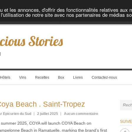
et les annonces, d'offrir des fonctionnalités relatives aux 
'utilisation de notre site avec nos partenaires de médias soc
cious Stories
l
Hôtels
Vins
Recettes
Box
Livres
Contactez-nous
oya Beach . Saint-Tropez
r Epicurien du Sud
2 juillet 2025
Aucun commentaire
SUIV
n summer 2025, COYA will launch COYA Beach on
ampelonne Beach in Ramatuelle, marking the brand’s first