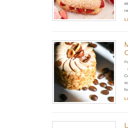
d
ra
Li
M
C
Pa
C
s
h
Li
L