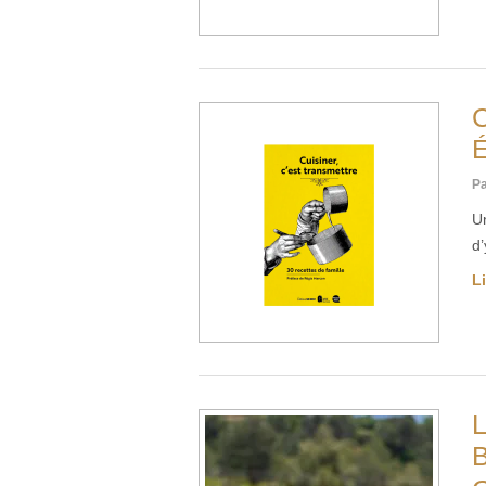
C
É
Pa
Un
d’
Li
L
B