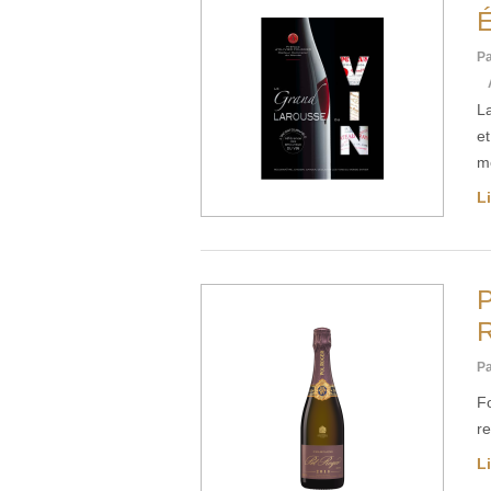
É
Pa
La
e
m
Li
P
R
Pa
Fo
r
Li