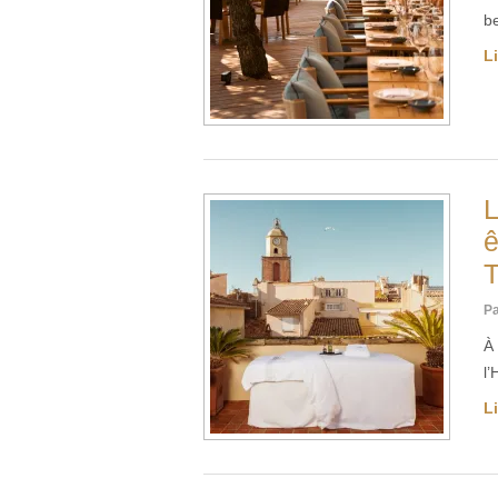
b
Li
L
ê
T
Pa
À 
l
Li