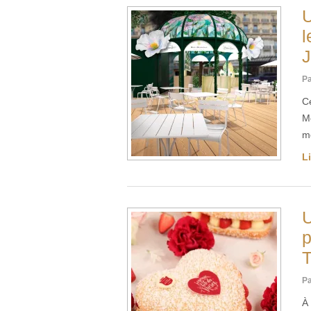
U
l
J
Pa
Ce
M
m
Li
U
p
T
Pa
À 