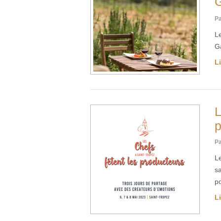
G
Pa
L
G
Li
L
p
Pa
Le
s
p
Li