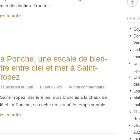
each destination. True to …
re la suite
LES D
Coy
Dom
Var
La 
a Ponche, une escale de bien-
mer
Un 
tre entre ciel et mer à Saint-
Epo
ropez
Une
des
r Epicurien du Sud
10 avril 2025
Aucun commentaire
Lou
Saint-Tropez, derrière les murs blanchis à la chaux de
Maî
’Hôtel La Ponche, se cache un lieu où le temps semble …
tou
Cha
re la suite
Bru
Clo
202
Le 