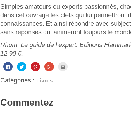
Simples amateurs ou experts passionnés, cha
dans cet ouvrage les clefs qui lui permettront 
connaissances. Et ainsi répondre avec subject
sans réponses qui animeront toujours le mond
Rhum. Le guide de l’expert. Editions Flammari
12,90 €.
Cliquez
Cliquez
Cliquez
Cliquez
Cliquez
pour
pour
pour
pour
pour
partager
partager
partager
partager
envoyer
sur
sur
sur
sur
par
Catégories :
Facebook(ouvre
Twitter(ouvre
Pinterest(ouvre
Google+
e-
Livres
dans
dans
dans
(ouvre
mail
une
une
une
dans
à
nouvelle
nouvelle
nouvelle
une
un
fenêtre)
fenêtre)
fenêtre)
nouvelle
ami(ouvre
fenêtre)
dans
Commentez
une
nouvelle
fenêtre)