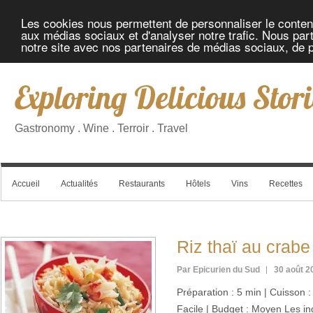
Les cookies nous permettent de personnaliser le contenu 
aux médias sociaux et d'analyser notre trafic. Nous part
notre site avec nos partenaires de médias sociaux, de pu
Exploring Delicious Stori
Gastronomy . Wine . Terroir . Travel
Accueil
Actualités
Restaurants
Hôtels
Vins
Recettes
Riz thaï au crabe 
Par Epicurien du Sud
30 août 2
Préparation : 5 min | Cuisson : 
Facile | Budget : Moyen Les i