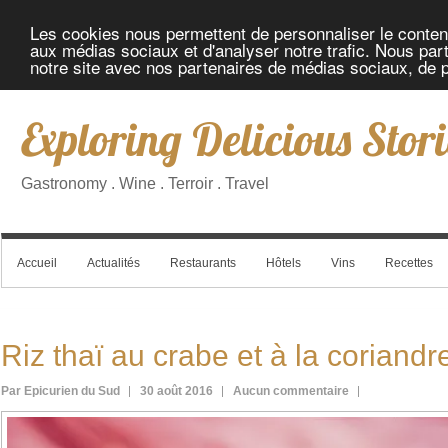
Les cookies nous permettent de personnaliser le contenu 
aux médias sociaux et d'analyser notre trafic. Nous part
notre site avec nos partenaires de médias sociaux, de pu
Exploring Delicious Stori
Gastronomy . Wine . Terroir . Travel
Accueil
Actualités
Restaurants
Hôtels
Vins
Recettes
Riz thaï au crabe et à la coriandr
Par Epicurien du Sud
30 août 2016
Aucun commentaire