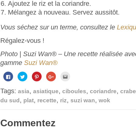
Ajoutez le riz et la coriandre.
Mélangez à nouveau. Servez aussitôt.
Vous séchez sur un terme, consultez le
Lexiqu
Régalez-vous !
Photo | Suzi Wan® – Une recette réalisée avec
gamme
Suzi Wan®
Cliquez
Cliquez
Cliquez
Cliquez
Cliquez
pour
pour
pour
pour
pour
partager
partager
partager
partager
envoyer
sur
sur
sur
sur
par
Tags:
,
,
,
,
Facebook(ouvre
Twitter(ouvre
Pinterest(ouvre
Google+
e-
asia
asiatique
ciboules
coriandre
crabe
dans
dans
dans
(ouvre
mail
une
une
une
dans
à
,
,
,
,
,
du sud
plat
recette
riz
suzi wan
wok
nouvelle
nouvelle
nouvelle
une
un
fenêtre)
fenêtre)
fenêtre)
nouvelle
ami(ouvre
fenêtre)
dans
une
nouvelle
fenêtre)
Commentez