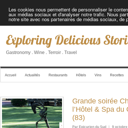
Les cookies nous permettent de personnaliser le contenu 
aux médias sociaux et d'analyser notre trafic. Nous part
notre site avec nos partenaires de médias sociaux, de pu
Exploring Delicious Stori
Gastronomy . Wine . Terroir . Travel
Accueil
Actualités
Restaurants
Hôtels
Vins
Recettes
Grande soirée C
l’Hôtel & Spa du C
(83)
Par Epicurien du Sud
9 octobre