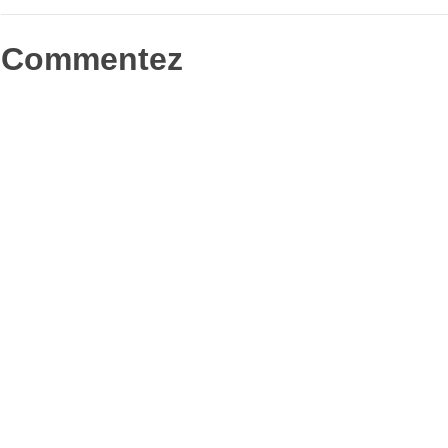
nouvelle
fenêtre)
Commentez