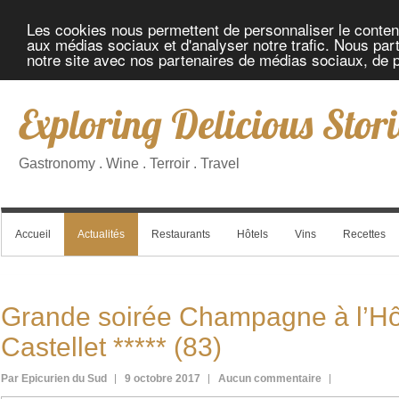
Les cookies nous permettent de personnaliser le contenu 
aux médias sociaux et d'analyser notre trafic. Nous part
notre site avec nos partenaires de médias sociaux, de pu
Exploring Delicious Stori
Gastronomy . Wine . Terroir . Travel
Accueil
Actualités
Restaurants
Hôtels
Vins
Recettes
Grande soirée Champagne à l’Hô
Castellet ***** (83)
Par Epicurien du Sud
9 octobre 2017
Aucun commentaire