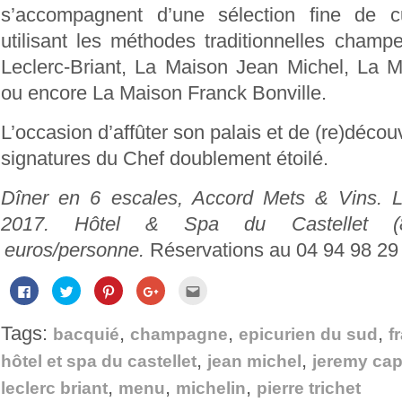
s’accompagnent d’une sélection fine de c
utilisant les méthodes traditionnelles cham
Leclerc-Briant, La Maison Jean Michel, La M
ou encore La Maison Franck Bonville.
L’occasion d’affûter son palais et de (re)découv
signatures du Chef doublement étoilé.
Dîner en 6 escales, Accord Mets & Vins.
2017. Hôtel & Spa du Castellet
(
euros/personne.
Réservations au 04 94 98 29
Cliquez
Cliquez
Cliquez
Cliquez
Cliquez
pour
pour
pour
pour
pour
partager
partager
partager
partager
envoyer
sur
sur
sur
sur
par
Tags:
,
,
,
Facebook(ouvre
Twitter(ouvre
Pinterest(ouvre
Google+
e-
bacquié
champagne
epicurien du sud
f
dans
dans
dans
(ouvre
mail
une
une
une
dans
à
,
,
hôtel et spa du castellet
jean michel
jeremy cap
nouvelle
nouvelle
nouvelle
une
un
fenêtre)
fenêtre)
fenêtre)
nouvelle
ami(ouvre
,
,
,
fenêtre)
dans
leclerc briant
menu
michelin
pierre trichet
une