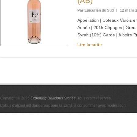
(AB)
Par Epicurien du Sud
12 mars 
Appellation | Coteaux Varois 
Année | 2015 Cépages | Grena
Syrah (10%) Garde | à boire Pri
Lire la suite
Copyright © 2026
Exploring Delicious Stories
. Tous droits réservés.
L'abus d'alcool est dangereux pour la santé, à consommer avec modération.