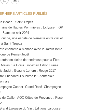
ERNIERS ARTICLES PUBLIÉS
a Beach . Saint-Tropez
aine de Hautes Pommières . Eclypse . IGP
 . Blanc de noir 2024
Ponche, une escale de bien-être entre ciel et
 à Saint-Tropez
été enchanté à Monaco avec le Jardin Belle
que de Perrier-Jouët
 création pleine de tendresse pour la Fête
 Mères : le Cœur Tropézien Citron Fraise
is Jadot . Beaune 1er cru . Rouge 2017
tre Enchanteur sublime le Chanteclair
lonnais
mpagne Gosset. Grand Rosé. Champagne.
t
s de Caille . AOC Côtes de Provence . Rosé
2
Grand Larousse du Vin . Éditions Larousse