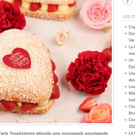
LES D
Coy
Dom
Var
La 
mer
Un 
Epo
Une
des
Lou
Maî
tou
Cha
Bru
Clo
202
Le 
a Tarte Tropézienne dévoile une nouveauté gourmande