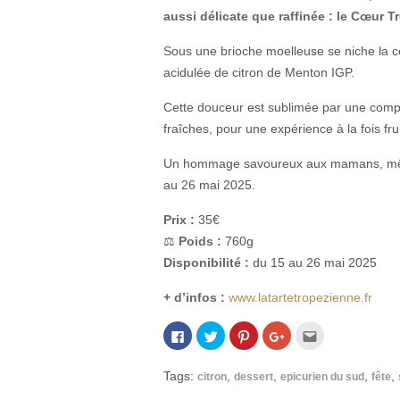
aussi délicate que raffinée : le Cœur T
Sous une brioche moelleuse se niche la c
acidulée de citron de Menton IGP.
Cette douceur est sublimée par une comp
fraîches, pour une expérience à la fois fru
Un hommage savoureux aux mamans, mêlan
au 26 mai 2025.
Prix :
35€
⚖️
Poids :
760g
Disponibilité :
du 15 au 26 mai 2025
+ d’infos :
www.latartetropezienne.fr
Cliquez
Cliquez
Cliquez
Cliquez
Cliquez
pour
pour
pour
pour
pour
partager
partager
partager
partager
envoyer
sur
sur
sur
sur
par
Facebook(ouvre
Twitter(ouvre
Pinterest(ouvre
Google+
e-
Tags:
,
,
,
,
citron
dessert
epicurien du sud
fête
dans
dans
dans
(ouvre
mail
une
une
une
dans
à