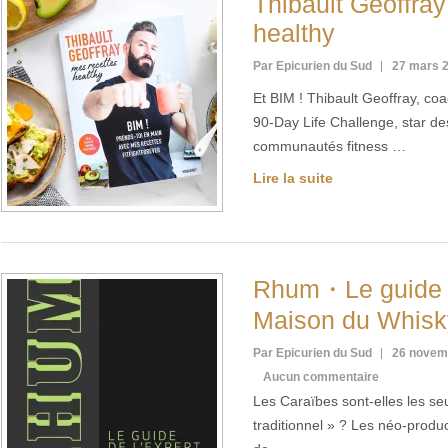
Thibault Geoffray
healthy
Par Epicurien du Sud
27 mars 
Et BIM ! Thibault Geoffray, coa
90-Day Life Challenge, star de
communautés fitness …
Lire la suite
Rhum・Le guide 
Maison du Whisk
Par Epicurien du Sud
26 novem
Aucun commentaire
Les Caraïbes sont-elles les se
traditionnel » ? Les néo-produc