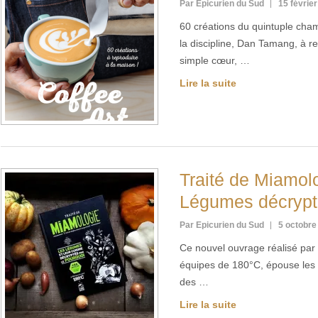
Par Epicurien du Sud
15 févrie
60 créations du quintuple ch
la discipline, Dan Tamang, à r
simple cœur, …
Lire la suite
Traité de Miamo
Légumes décrypt
Par Epicurien du Sud
5 octobre
Ce nouvel ouvrage réalisé par
équipes de 180°C, épouse les p
des …
Lire la suite