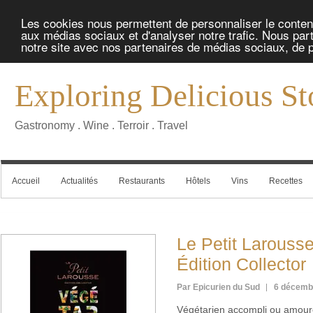
Les cookies nous permettent de personnaliser le contenu 
aux médias sociaux et d'analyser notre trafic. Nous part
notre site avec nos partenaires de médias sociaux, de pu
Exploring Delicious St
Gastronomy . Wine . Terroir . Travel
Accueil
Actualités
Restaurants
Hôtels
Vins
Recettes
Le Petit Larouss
Édition Collector
Par Epicurien du Sud
6 décemb
Végétarien accompli ou amoureu