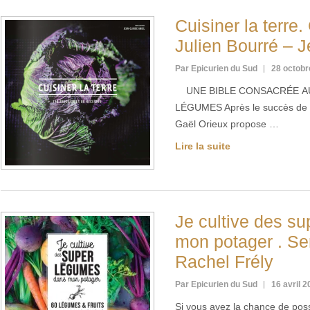
Cuisiner la terre
Julien Bourré – 
Par Epicurien du Sud
28 octobr
UNE BIBLE CONSACRÉE AU
LÉGUMES Après le succès de Cu
Gaël Orieux propose …
Lire la suite
Je cultive des s
mon potager . Se
Rachel Frély
Par Epicurien du Sud
16 avril 
Si vous avez la chance de poss