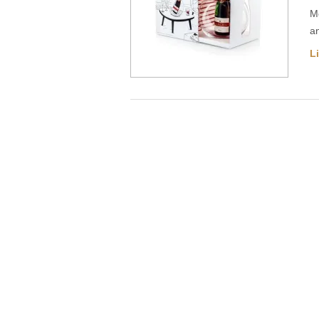
M
a
Li