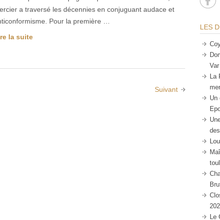
ercier a traversé les décennies en conjuguant audace et
nticonformisme. Pour la première …
LES D
re la suite
Coy
Dom
Var
La 
mer
Suivant
Un 
Epo
Une
des
Lou
Maî
tou
Cha
Bru
Clo
202
Le 