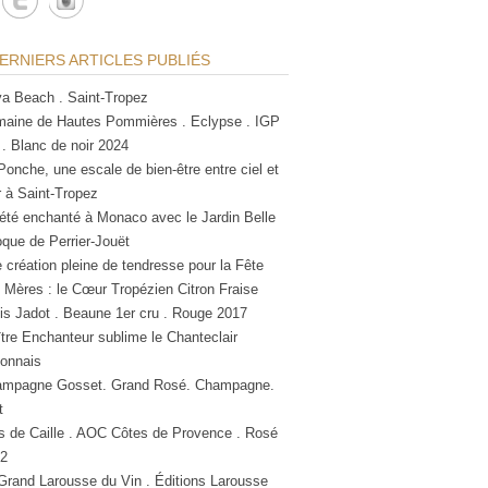
ERNIERS ARTICLES PUBLIÉS
a Beach . Saint-Tropez
aine de Hautes Pommières . Eclypse . IGP
 . Blanc de noir 2024
Ponche, une escale de bien-être entre ciel et
 à Saint-Tropez
été enchanté à Monaco avec le Jardin Belle
que de Perrier-Jouët
 création pleine de tendresse pour la Fête
 Mères : le Cœur Tropézien Citron Fraise
is Jadot . Beaune 1er cru . Rouge 2017
tre Enchanteur sublime le Chanteclair
lonnais
mpagne Gosset. Grand Rosé. Champagne.
t
s de Caille . AOC Côtes de Provence . Rosé
2
Grand Larousse du Vin . Éditions Larousse