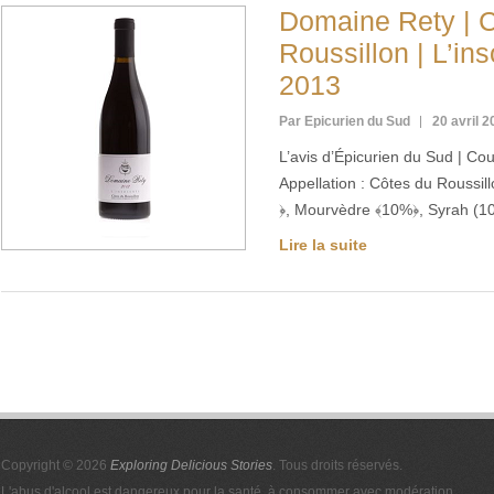
Domaine Rety | 
Roussillon | L’in
2013
Par Epicurien du Sud
20 avril 
L’avis d’Épicurien du Sud | Co
Appellation : Côtes du Roussi
﴿, Mourvèdre ﴾10%﴿, Syrah (10
Lire la suite
Copyright © 2026
Exploring Delicious Stories
. Tous droits réservés.
L'abus d'alcool est dangereux pour la santé, à consommer avec modération.