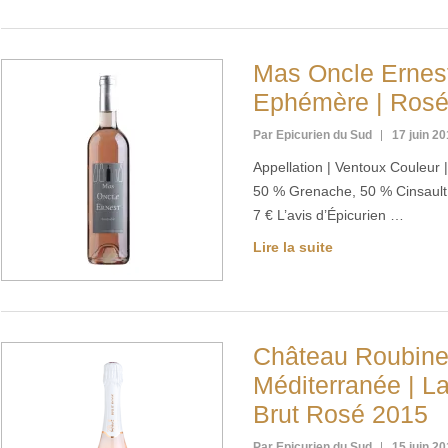
Mas Oncle Ernest
Ephémère | Rosé
Par Epicurien du Sud
17 juin 2
Appellation | Ventoux Couleur
50 % Grenache, 50 % Cinsault G
7 € L’avis d’Épicurien …
Lire la suite
Château Roubine
Méditerranée | L
Brut Rosé 2015
Par Epicurien du Sud
15 juin 2