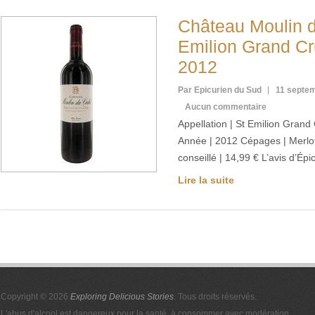
Château Moulin d
Emilion Grand Cr
2012
Par Epicurien du Sud
11 septe
Aucun commentaire
Appellation | St Emilion Gran
Année | 2012 Cépages | Merlot
conseillé | 14,99 € L’avis d’É
Lire la suite
Copyright © 2026
Exploring Delicious Stories
. Tous droits réservés.
L'abus d'alcool est dangereux pour la santé, à consommer avec modération.