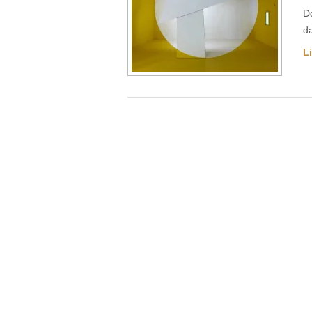
D
d
Li