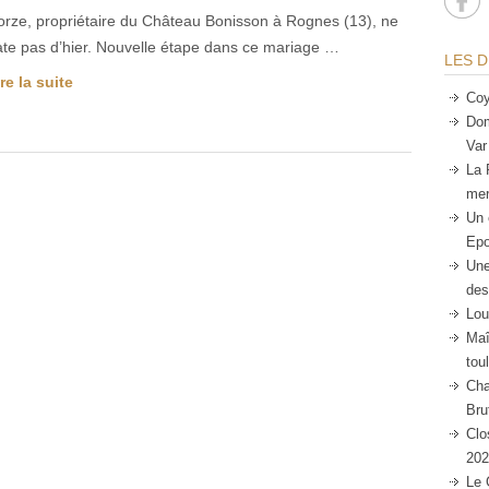
orze, propriétaire du Château Bonisson à Rognes (13), ne
ate pas d’hier. Nouvelle étape dans ce mariage …
LES D
re la suite
Coy
Dom
Var
La 
mer
Un 
Epo
Une
des
Lou
Maî
tou
Cha
Bru
Clo
202
Le 