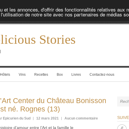
et les annonces, d'offrir des fonctionnalités relatives aux 
'utilisation de notre site avec nos partenaires de médias soc
icious Stories
l
Hôtels
Vins
Recettes
Box
Livres
Contactez-nous
’Art Center du Château Bonisson
st né. Rognes (13)
SUIV
r Epicurien du Sud
12 mars 2021
Aucun commentaire
histoire d’amour entre l’Art et la famille le