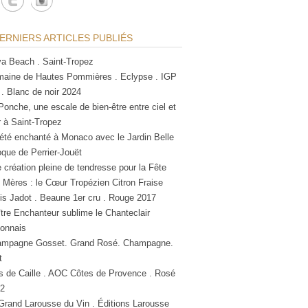
ERNIERS ARTICLES PUBLIÉS
a Beach . Saint-Tropez
aine de Hautes Pommières . Eclypse . IGP
 . Blanc de noir 2024
Ponche, une escale de bien-être entre ciel et
 à Saint-Tropez
été enchanté à Monaco avec le Jardin Belle
que de Perrier-Jouët
 création pleine de tendresse pour la Fête
 Mères : le Cœur Tropézien Citron Fraise
is Jadot . Beaune 1er cru . Rouge 2017
tre Enchanteur sublime le Chanteclair
lonnais
mpagne Gosset. Grand Rosé. Champagne.
t
s de Caille . AOC Côtes de Provence . Rosé
2
Grand Larousse du Vin . Éditions Larousse