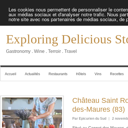
Les cookies nous permettent de personnaliser le contenu 
aux médias sociaux et d'analyser notre trafic. Nous part
notre site avec nos partenaires de médias sociaux, de pu
Exploring Delicious St
Gastronomy . Wine . Terroir . Travel
Accueil
Actualités
Restaurants
Hôtels
Vins
Recettes
Château Saint R
des-Maures (83)
Par Epicurien du Sud
2 novemb
Situé au Cannet des Maures, d