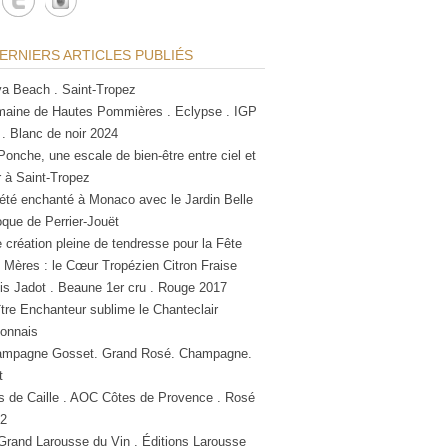
ERNIERS ARTICLES PUBLIÉS
a Beach . Saint-Tropez
aine de Hautes Pommières . Eclypse . IGP
 . Blanc de noir 2024
Ponche, une escale de bien-être entre ciel et
 à Saint-Tropez
été enchanté à Monaco avec le Jardin Belle
que de Perrier-Jouët
 création pleine de tendresse pour la Fête
 Mères : le Cœur Tropézien Citron Fraise
is Jadot . Beaune 1er cru . Rouge 2017
tre Enchanteur sublime le Chanteclair
lonnais
mpagne Gosset. Grand Rosé. Champagne.
t
s de Caille . AOC Côtes de Provence . Rosé
2
Grand Larousse du Vin . Éditions Larousse