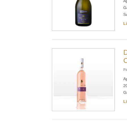
A
Ga
S
Li
D
C
Pa
A
2
Ga
Li