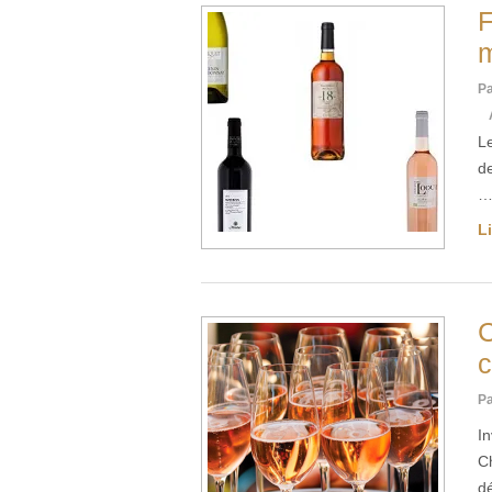
F
m
Pa
L
de
Li
c
Pa
I
C
d