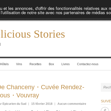
et les annonces, d'offrir des fonctionnalités relatives aux 
'utilisation de notre site avec nos partenaires de médias soc
icious Stories
l
Hôtels
Vins
Recettes
Box
Livres
Contactez-nous
De Chanceny・Cuvée Rendez-
vous・Vouvray
SUIV
r Epicurien du Sud
15 février 2018
Aucun commentaire