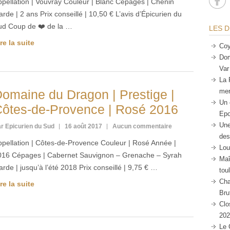
ppellation | Vouvray Couleur | Blanc Cépages | Chenin
rde | 2 ans Prix conseillé | 10,50 € L’avis d’Épicurien du
ud Coup de ❤️ de la …
LES D
re la suite
Coy
Dom
Var
La 
omaine du Dragon | Prestige |
mer
Un 
ôtes-de-Provence | Rosé 2016
Epo
Une
r Epicurien du Sud
16 août 2017
Aucun commentaire
des
ppellation | Côtes-de-Provence Couleur | Rosé Année |
Lou
016 Cépages | Cabernet Sauvignon – Grenache – Syrah
Maî
rde | jusqu’à l’été 2018 Prix conseillé | 9,75 € …
tou
Cha
re la suite
Bru
Clo
202
Le 