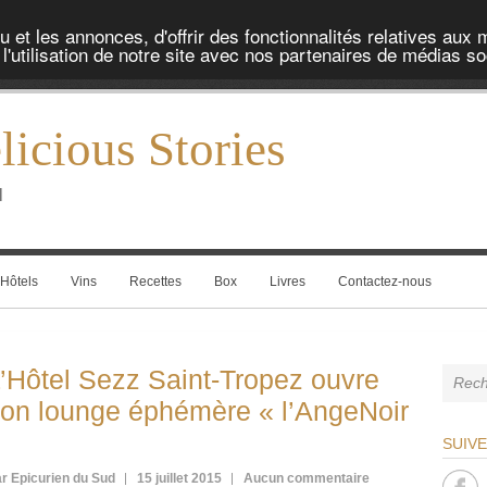
et les annonces, d'offrir des fonctionnalités relatives aux 
'utilisation de notre site avec nos partenaires de médias soc
icious Stories
l
Hôtels
Vins
Recettes
Box
Livres
Contactez-nous
’Hôtel Sezz Saint-Tropez ouvre
on lounge éphémère « l’AngeNoir
»
SUIV
r Epicurien du Sud
15 juillet 2015
Aucun commentaire