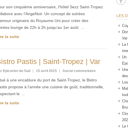
ur son cinquième anniversaire, l’hôtel Sezz Saint-Tropez
llabore avec l’AngeNoir. Un concept de soirées
LES D
lamour originaire du Royaume Uni pour créer des
Coy
oirées lounge de 22h à 2h jusqu’au 1er août. …
Dom
re la suite
Var
La 
mer
Un 
istro Pastis | Saint-Tropez | Var
Epo
Une
r Epicurien du Sud
15 avril 2015
Aucun commentaire
des
tué à une encablure du port de Saint-Tropez, le Bistro
Lou
stis propose à l’année une cuisine de goût, traditionnelle,
Maî
espectant le …
tou
Cha
re la suite
Bru
Clo
202
Le 