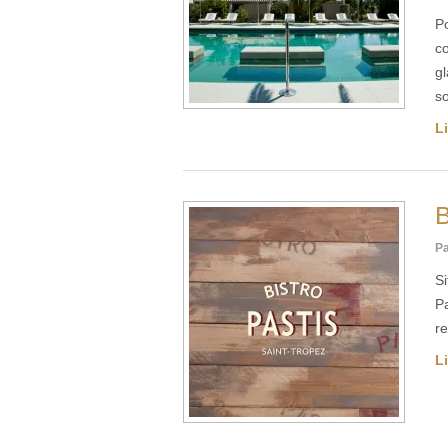
Po
co
g
s
Li
B
Pa
Si
Pa
r
Li