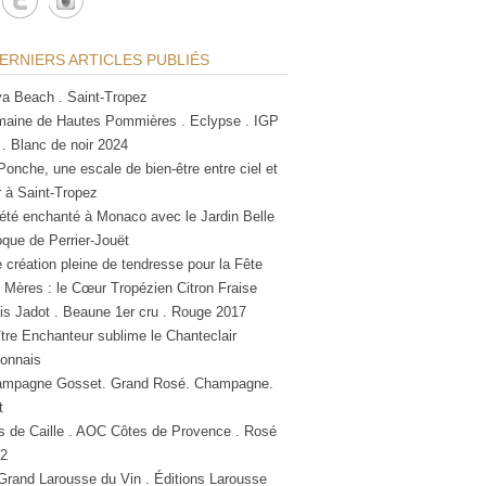
ERNIERS ARTICLES PUBLIÉS
a Beach . Saint-Tropez
aine de Hautes Pommières . Eclypse . IGP
 . Blanc de noir 2024
Ponche, une escale de bien-être entre ciel et
 à Saint-Tropez
été enchanté à Monaco avec le Jardin Belle
que de Perrier-Jouët
 création pleine de tendresse pour la Fête
 Mères : le Cœur Tropézien Citron Fraise
is Jadot . Beaune 1er cru . Rouge 2017
tre Enchanteur sublime le Chanteclair
lonnais
mpagne Gosset. Grand Rosé. Champagne.
t
s de Caille . AOC Côtes de Provence . Rosé
2
Grand Larousse du Vin . Éditions Larousse