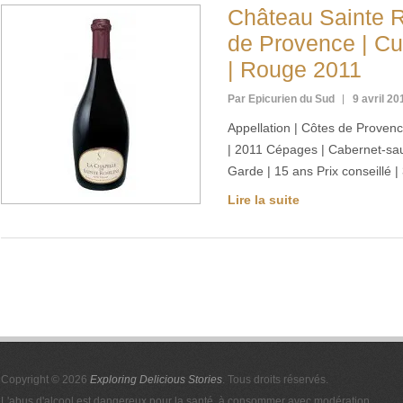
Château Sainte R
de Provence | C
| Rouge 2011
Par Epicurien du Sud
9 avril 20
Appellation | Côtes de Proven
| 2011 Cépages | Cabernet-sa
Garde | 15 ans Prix conseillé |
Lire la suite
Copyright © 2026
Exploring Delicious Stories
. Tous droits réservés.
L'abus d'alcool est dangereux pour la santé, à consommer avec modération.