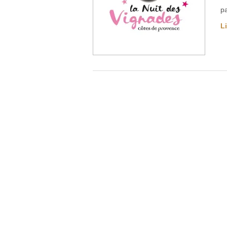
pa
Li