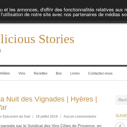
et les annonces, d'offrir des fonctionnalités relatives aux 
'utilisation de notre site avec nos partenaires de médias soc
icious Stories
l
Hôtels
Vins
Recettes
Box
Livres
Contactez-nous
a Nuit des Vignades | Hyères |
ar
SUIV
r Epicurien du Sud
18 juillet 2016
Aucun commentaire
rganisée par le Syndicat des Vins Côtes de Provence, en