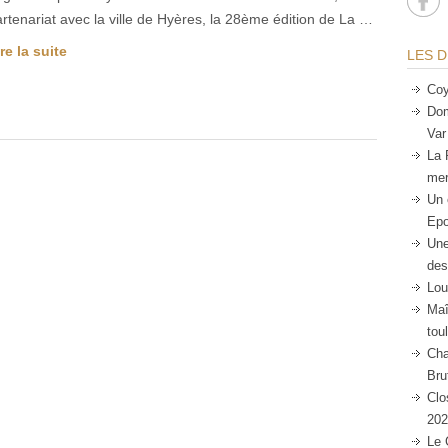
rtenariat avec la ville de Hyères, la 28ème édition de La …
re la suite
LES D
Coy
Dom
Var
La 
mer
Un 
Epo
Une
des
Lou
Maî
tou
Cha
Bru
Clo
202
Le 