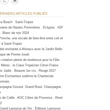
ERNIERS ARTICLES PUBLIÉS
a Beach . Saint-Tropez
aine de Hautes Pommières . Eclypse . IGP
 . Blanc de noir 2024
Ponche, une escale de bien-être entre ciel et
 à Saint-Tropez
été enchanté à Monaco avec le Jardin Belle
que de Perrier-Jouët
 création pleine de tendresse pour la Fête
 Mères : le Cœur Tropézien Citron Fraise
is Jadot . Beaune 1er cru . Rouge 2017
tre Enchanteur sublime le Chanteclair
lonnais
mpagne Gosset. Grand Rosé. Champagne.
t
s de Caille . AOC Côtes de Provence . Rosé
2
Grand Larousse du Vin . Éditions Larousse