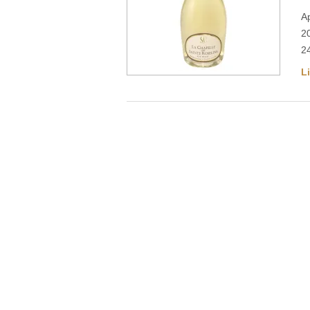
Ap
2
2
Li