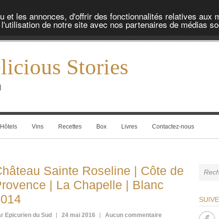
et les annonces, d'offrir des fonctionnalités relatives aux 
'utilisation de notre site avec nos partenaires de médias soc
icious Stories
l
Hôtels
Vins
Recettes
Box
Livres
Contactez-nous
hâteau Sainte Roseline | Côte de
rovence | La Chapelle | Blanc
2014
SUIV
r Epicurien du Sud
24 mai 2016
Aucun commentaire