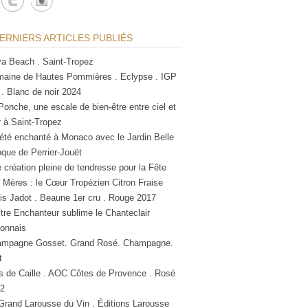
ERNIERS ARTICLES PUBLIÉS
a Beach . Saint-Tropez
aine de Hautes Pommières . Eclypse . IGP
 . Blanc de noir 2024
Ponche, une escale de bien-être entre ciel et
 à Saint-Tropez
été enchanté à Monaco avec le Jardin Belle
que de Perrier-Jouët
 création pleine de tendresse pour la Fête
 Mères : le Cœur Tropézien Citron Fraise
is Jadot . Beaune 1er cru . Rouge 2017
tre Enchanteur sublime le Chanteclair
lonnais
mpagne Gosset. Grand Rosé. Champagne.
t
s de Caille . AOC Côtes de Provence . Rosé
2
Grand Larousse du Vin . Éditions Larousse