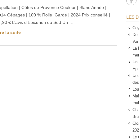
pellation | Côtes de Provence Couleur | Blanc Année |
014 Cépages | 100 % Rolle Garde | 2024 Prix conseillé |
LES D
4,90 € L’avis d’Épicurien du Sud Un …
Coy
re la suite
Dom
Var
La 
mer
Un 
Epo
Une
des
Lou
Maî
tou
Cha
Bru
Clo
202
Le 