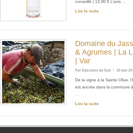
conseillé | 13,90 € L’avis …
Lire la suite
Domaine du Jasso
& Agrumes | La 
| Var
Par Epicurien du Sud
30 juin 2
De la vigne à la Sainte Olive, 
est ancrée dans la commune d
…
Lire la suite