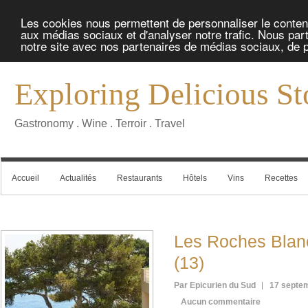
Les cookies nous permettent de personnaliser le contenu 
aux médias sociaux et d'analyser notre trafic. Nous part
notre site avec nos partenaires de médias sociaux, de pu
Exploring Delicious St
Gastronomy . Wine . Terroir . Travel
Accueil
Actualités
Restaurants
Hôtels
Vins
Recettes
Les Roches Bla
(13)
Par Epicurien du Sud
17 septe
Aucun commentaire