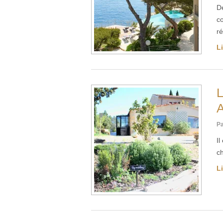
De
c
r
Li
Pa
Il
c
Li