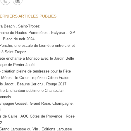
ERNIERS ARTICLES PUBLIÉS
a Beach . Saint-Tropez
aine de Hautes Pommières . Eclypse . IGP
 . Blanc de noir 2024
Ponche, une escale de bien-être entre ciel et
 à Saint-Tropez
été enchanté à Monaco avec le Jardin Belle
que de Perrier-Jouët
 création pleine de tendresse pour la Fête
 Mères : le Cœur Tropézien Citron Fraise
is Jadot . Beaune 1er cru . Rouge 2017
tre Enchanteur sublime le Chanteclair
lonnais
mpagne Gosset. Grand Rosé. Champagne.
t
s de Caille . AOC Côtes de Provence . Rosé
2
Grand Larousse du Vin . Éditions Larousse