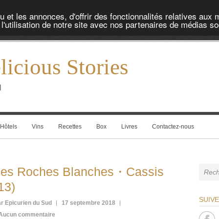
et les annonces, d'offrir des fonctionnalités relatives aux 
'utilisation de notre site avec nos partenaires de médias soc
icious Stories
l
Hôtels
Vins
Recettes
Box
Livres
Contactez-nous
Les Roches Blanches・Cassis
13)
SUIV
r Epicurien du Sud
17 septembre 2018
Aucun commentaire