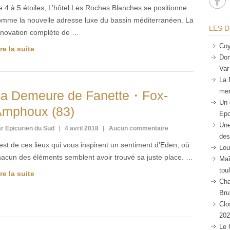
 4 à 5 étoiles, L’hôtel Les Roches Blanches se positionne
omme la nouvelle adresse luxe du bassin méditerranéen. La
LES D
énovation complète de …
Coy
re la suite
Dom
Var
La 
mer
La Demeure de Fanette・Fox-
Un 
Amphoux (83)
Epo
Une
r Epicurien du Sud
4 avril 2018
Aucun commentaire
des
 est de ces lieux qui vous inspirent un sentiment d’Eden, où
Lou
hacun des éléments semblent avoir trouvé sa juste place. …
Maî
tou
re la suite
Cha
Bru
Clo
202
Le 