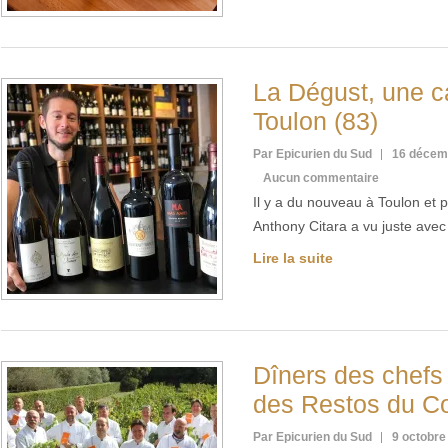
La Dégust, une c
Toulon (83)
Par Epicurien du Sud
16 décem
Aucun commentaire
Il y a du nouveau à Toulon et p
Anthony Citara a vu juste ave
Lire la suite
Dîners des chefs
des Restos du C
Par Epicurien du Sud
9 octobre