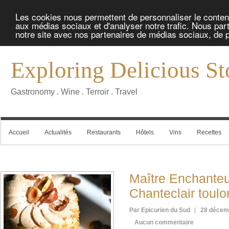
Les cookies nous permettent de personnaliser le contenu 
aux médias sociaux et d'analyser notre trafic. Nous part
notre site avec nos partenaires de médias sociaux, de pu
Exploring Delicious St
Gastronomy . Wine . Terroir . Travel
Accueil
Actualités
Restaurants
Hôtels
Vins
Recettes
Maître Enchanteu
Chanteclair toulo
Par Epicurien du Sud
28 décem
Aucun commentaire