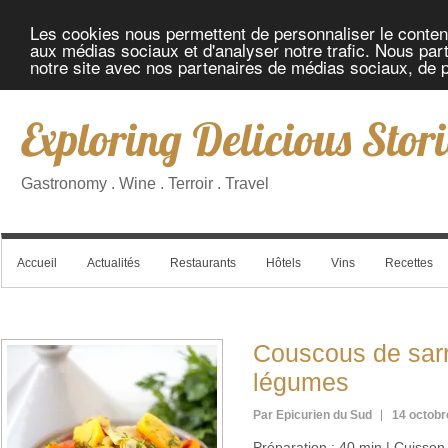
Les cookies nous permettent de personnaliser le contenu 
aux médias sociaux et d'analyser notre trafic. Nous part
notre site avec nos partenaires de médias sociaux, de pu
Exploring Delicious Stori
Gastronomy . Wine . Terroir . Travel
Accueil
Actualités
Restaurants
Hôtels
Vins
Recettes
Couscous de sarr
légumes
Par Epicurien du Sud
14 octobr
Préparation : 40 min | Cuisson