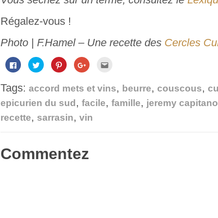
Régalez-vous !
Photo | F.Hamel – Une recette des
Cercles Cul
Cliquez
Cliquez
Cliquez
Cliquez
Cliquez
pour
pour
pour
pour
pour
partager
partager
partager
partager
envoyer
sur
sur
sur
sur
par
Tags:
,
,
,
Facebook(ouvre
Twitter(ouvre
Pinterest(ouvre
Google+
e-
accord mets et vins
beurre
couscous
cu
dans
dans
dans
(ouvre
mail
une
une
une
dans
à
,
,
,
epicurien du sud
facile
famille
jeremy capitano
nouvelle
nouvelle
nouvelle
une
un
fenêtre)
fenêtre)
fenêtre)
nouvelle
ami(ouvre
,
,
fenêtre)
dans
recette
sarrasin
vin
une
nouvelle
fenêtre)
Commentez