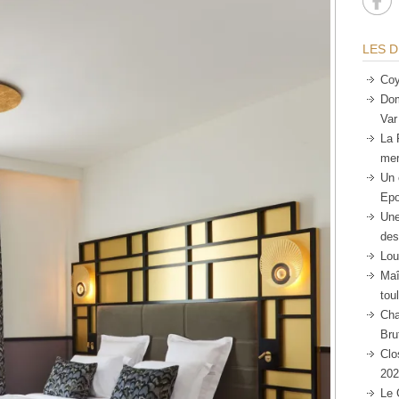
LES D
Coy
Dom
Var
La 
mer
Un 
Epo
Une
des
Lou
Maî
tou
Cha
Bru
Clo
202
Le 