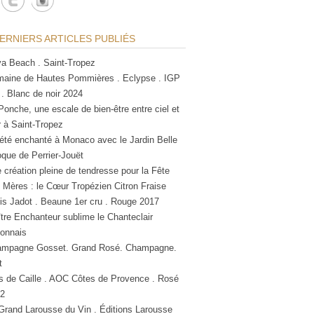
ERNIERS ARTICLES PUBLIÉS
a Beach . Saint-Tropez
aine de Hautes Pommières . Eclypse . IGP
 . Blanc de noir 2024
Ponche, une escale de bien-être entre ciel et
 à Saint-Tropez
été enchanté à Monaco avec le Jardin Belle
que de Perrier-Jouët
 création pleine de tendresse pour la Fête
 Mères : le Cœur Tropézien Citron Fraise
is Jadot . Beaune 1er cru . Rouge 2017
tre Enchanteur sublime le Chanteclair
lonnais
mpagne Gosset. Grand Rosé. Champagne.
t
s de Caille . AOC Côtes de Provence . Rosé
2
Grand Larousse du Vin . Éditions Larousse