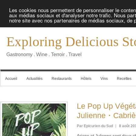
Les cookies nous permettent de personnaliser le contenu 
aux médias sociaux et d'analyser notre trafic. Nous part
notre site avec nos partenaires de médias sociaux, de pu
Exploring Delicious St
Gastronomy . Wine . Terroir . Travel
Accueil
Actualités
Restaurants
Hôtels
Vins
Recettes
Le Pop Up Végéta
Julienne・Cabriè
Par Epicurien du Sud
8 août 20
Ariane et Julienne sont deux 