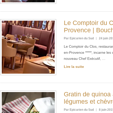
Le Comptoir du Cl
Provence | Bouc
Par Epicurien du Sud
24 juin 2
Le Comptoir du Clos, restauran
en-Provence *****, incarne les
nouveau Chef Exécutif, …
Lire la suite
Gratin de quinoa 
légumes et chèvre
Par Epicurien du Sud
8 juin 201