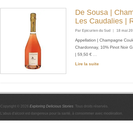
De Sousa | Cham
Les Caudalies | 
Par Epicurien du Sud
18 mai 2
Appellation | Champagne Coul
Chardonnay, 10% Pinot Noir Gar
| 59,50 € …
Lire la suite
Copyright © 2026
Exploring Delicious Stories
. Tous droits réservés.
L'abus d'alcool est dangereux pour la santé, à consommer avec modération.