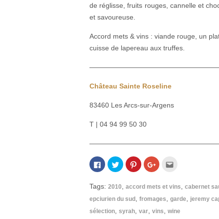
de réglisse, fruits rouges, cannelle et ch
et savoureuse.
Accord mets & vins : viande rouge, un pla
cuisse de lapereau aux truffes.
——————————————————
Château Sainte Roseline
83460 Les Arcs-sur-Argens
T | 04 94 99 50 30
——————————————————
Cliquez
Cliquez
Cliquez
Cliquez
Cliquez
pour
pour
pour
pour
pour
partager
partager
partager
partager
envoyer
sur
sur
sur
sur
par
Facebook(ouvre
Twitter(ouvre
Pinterest(ouvre
Google+
e-
Tags:
,
,
2010
accord mets et vins
cabernet sa
dans
dans
dans
(ouvre
mail
une
une
une
dans
à
,
,
,
epciurien du sud
fromages
garde
jeremy ca
nouvelle
nouvelle
nouvelle
une
un
fenêtre)
fenêtre)
fenêtre)
nouvelle
ami(ouvre
,
,
,
,
sélection
syrah
var
vins
wine
fenêtre)
dans