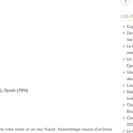
LES D
Coy
Dom
Var
La 
mer
Un 
Epo
Une
des
Lou
, Syrah (70%)
Maî
tou
Cha
Bru
Clo
202
e robe noire et un nez friand. Assemblage réussi d’arômes
Le 