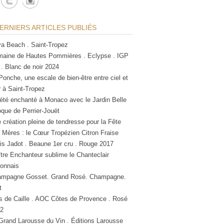
ERNIERS ARTICLES PUBLIÉS
a Beach . Saint-Tropez
aine de Hautes Pommières . Eclypse . IGP
 . Blanc de noir 2024
Ponche, une escale de bien-être entre ciel et
 à Saint-Tropez
été enchanté à Monaco avec le Jardin Belle
que de Perrier-Jouët
 création pleine de tendresse pour la Fête
 Mères : le Cœur Tropézien Citron Fraise
is Jadot . Beaune 1er cru . Rouge 2017
tre Enchanteur sublime le Chanteclair
lonnais
mpagne Gosset. Grand Rosé. Champagne.
t
s de Caille . AOC Côtes de Provence . Rosé
2
Grand Larousse du Vin . Éditions Larousse