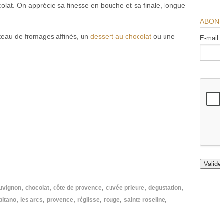
ocolat. On apprécie sa finesse en bouche et sa finale, longue
ABON
teau de fromages affinés, un
dessert au chocolat
ou une
E-mail
—
—
,
,
,
,
,
uvignon
chocolat
côte de provence
cuvée prieure
degustation
,
,
,
,
,
,
pitano
les arcs
provence
réglisse
rouge
sainte roseline