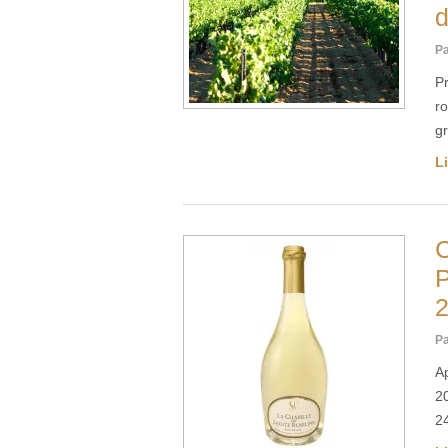
d
Pa
Pr
r
g
Li
C
P
Pa
Ap
2
2