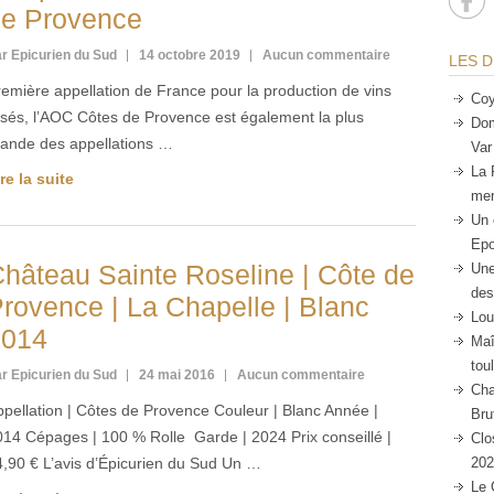
e Provence
r Epicurien du Sud
14 octobre 2019
Aucun commentaire
LES D
emière appellation de France pour la production de vins
Coy
osés, l’AOC Côtes de Provence est également la plus
Dom
rande des appellations …
Var
La 
re la suite
mer
Un 
Epo
hâteau Sainte Roseline | Côte de
Une
des
rovence | La Chapelle | Blanc
Lou
2014
Maî
tou
r Epicurien du Sud
24 mai 2016
Aucun commentaire
Cha
pellation | Côtes de Provence Couleur | Blanc Année |
Bru
014 Cépages | 100 % Rolle Garde | 2024 Prix conseillé |
Clo
4,90 € L’avis d’Épicurien du Sud Un …
202
Le 