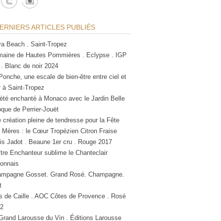
ERNIERS ARTICLES PUBLIÉS
a Beach . Saint-Tropez
aine de Hautes Pommières . Eclypse . IGP
 . Blanc de noir 2024
Ponche, une escale de bien-être entre ciel et
 à Saint-Tropez
été enchanté à Monaco avec le Jardin Belle
que de Perrier-Jouët
 création pleine de tendresse pour la Fête
 Mères : le Cœur Tropézien Citron Fraise
is Jadot . Beaune 1er cru . Rouge 2017
tre Enchanteur sublime le Chanteclair
lonnais
mpagne Gosset. Grand Rosé. Champagne.
t
s de Caille . AOC Côtes de Provence . Rosé
2
Grand Larousse du Vin . Éditions Larousse