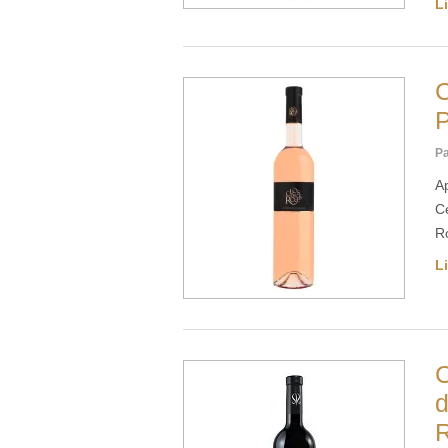
Li
C
P
Pa
A
C
R
Li
C
d