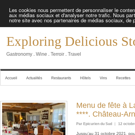
Les cookies nous permettent de personnaliser le contenu 
aux médias sociaux et d'analyser notre trafic. Nous part
notre site avec nos partenaires de médias sociaux, de pu
Exploring Delicious St
Gastronomy . Wine . Terroir . Travel
Accueil
Actualités
Restaurants
Hôtels
Vins
Recettes
Menu de fête à 
****. Château-Ar
Par Epicurien du Sud
12 octobr
Jusqu’au 31 octobre 2021, pou