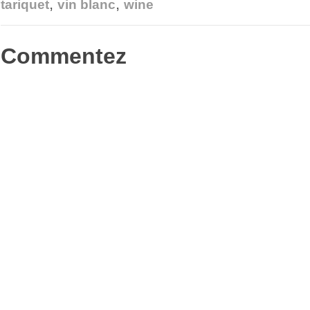
,
,
fenêtre)
dans
tariquet
vin blanc
wine
une
nouvelle
fenêtre)
Commentez