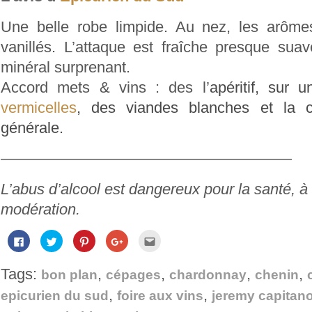
Une belle robe limpide. Au nez, les arôme
vanillés. L’attaque est fraîche presque sua
minéral surprenant.
Accord mets & vins : des l’
apéritif, sur 
vermicelles
, des viandes blanches et la c
générale.
———————————————————
L’abus d’alcool est dangereux pour la santé,
modération.
Cliquez
Cliquez
Cliquez
Cliquez
Cliquez
pour
pour
pour
pour
pour
partager
partager
partager
partager
envoyer
sur
sur
sur
sur
par
Tags:
,
,
,
,
Facebook(ouvre
Twitter(ouvre
Pinterest(ouvre
Google+
e-
bon plan
cépages
chardonnay
chenin
dans
dans
dans
(ouvre
mail
une
une
une
dans
à
,
,
epicurien du sud
foire aux vins
jeremy capitan
nouvelle
nouvelle
nouvelle
une
un
fenêtre)
fenêtre)
fenêtre)
nouvelle
ami(ouvre