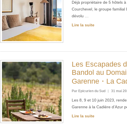
Déjà propriétaire de 5 hôtels à
Courchevel, le groupe familial
dévolu …
Lire la suite
Les Escapades d
Bandol au Domai
Garenne・La Cadi
Par Epicurien du Sud
31 mai 2
Les 8, 9 et 10 juin 2023, ren
Garenne à la Cadière d’Azur p
Lire la suite