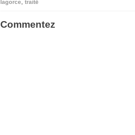
,
fenêtre)
dans
lagorce
traité
une
nouvelle
fenêtre)
Commentez