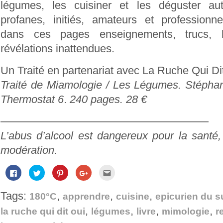
légumes, les cuisiner et les déguster aut
profanes, initiés, amateurs et professionn
dans ces pages enseignements, trucs, b
révélations inattendues.
Un Traité en partenariat avec La Ruche Qui Dit
Traité de Miamologie / Les Légumes. Stéphan
Thermostat 6
.
240 pages. 28 €
———————————————————
L’abus d’alcool est dangereux pour la sant
modération.
Cliquez
Cliquez
Cliquez
Cliquez
Cliquez
pour
pour
pour
pour
pour
partager
partager
partager
partager
envoyer
sur
sur
sur
sur
par
Tags:
,
,
,
Facebook(ouvre
Twitter(ouvre
Pinterest(ouvre
Google+
e-
180°C
apprendre
cuisine
epicurien du s
dans
dans
dans
(ouvre
mail
une
une
une
dans
à
,
,
,
,
la ruche qui dit oui
légumes
livre
mimologie
r
nouvelle
nouvelle
nouvelle
une
un
fenêtre)
fenêtre)
fenêtre)
nouvelle
ami(ouvre