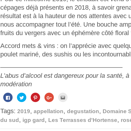
cépages déjà présents en 2018, à savoir grena
résultat est à la hauteur de nos attentes avec u
nous accompagner tout l’été. Une bouche amp
fruits du vergers avec un éphémère côté floral 
Accord mets & vins : on l’apprécie avec quelq
poulet mariné, des sushis ou les incontournable
———————————————————
L’abus d’alcool est dangereux pour la santé,
modération
Cliquez
Cliquez
Cliquez
Cliquez
Cliquez
pour
pour
pour
pour
pour
partager
partager
partager
partager
envoyer
sur
sur
sur
sur
par
Tags:
,
,
,
Facebook(ouvre
Twitter(ouvre
Pinterest(ouvre
Google+
e-
2019
appellation
degustation
Domaine 
dans
dans
dans
(ouvre
mail
une
une
une
dans
à
,
,
,
du sud
igp gard
Les Terrasses d'Hortense
ros
nouvelle
nouvelle
nouvelle
une
un
fenêtre)
fenêtre)
fenêtre)
nouvelle
ami(ouvre
fenêtre)
dans