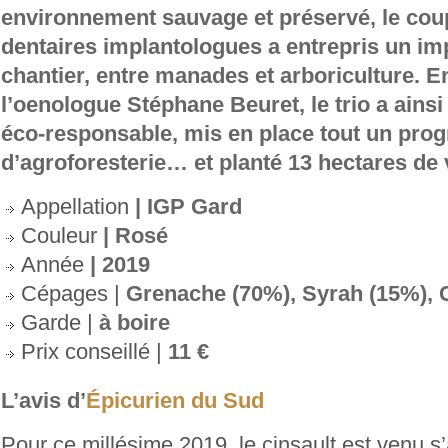
environnement sauvage et préservé, le cou
dentaires implantologues a entrepris un i
chantier, entre manades et arboriculture. E
l’oenologue Stéphane Beuret, le trio a ainsi 
éco-responsable, mis en place tout un pr
d’agroforesterie… et planté 13 hectares de 
Appellation
| IGP Gard
Couleur
| Rosé
Année
| 2019
Cépages |
Grenache (70%), Syrah (15%), 
Garde |
à boire
Prix conseillé |
11 €
L’avis d’
Épicurien du Sud
Pour ce millésime 2019, le cinsault est venu s