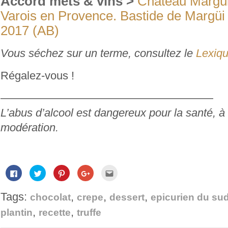
Accord mets & vins >
Château Margü
Varois en Provence. Bastide de Margü
2017 (AB)
Vous séchez sur un terme, consultez le
Lexiqu
Régalez-vous !
———————————————————
L’abus d’alcool est dangereux pour la santé,
modération.
Cliquez
Cliquez
Cliquez
Cliquez
Cliquez
pour
pour
pour
pour
pour
partager
partager
partager
partager
envoyer
sur
sur
sur
sur
par
Tags:
,
,
,
Facebook(ouvre
Twitter(ouvre
Pinterest(ouvre
Google+
e-
chocolat
crepe
dessert
epicurien du su
dans
dans
dans
(ouvre
mail
une
une
une
dans
à
,
,
plantin
recette
truffe
nouvelle
nouvelle
nouvelle
une
un
fenêtre)
fenêtre)
fenêtre)
nouvelle
ami(ouvre
fenêtre)
dans