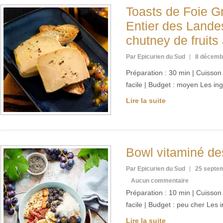
Toasts de Foie G
Entier des Lande
chutney de fruit
Par Epicurien du Sud
8 décemb
Préparation : 30 min | Cuisson :
facile | Budget : moyen Les in
Lire la suite
Bowl vitaminé d
Par Epicurien du Sud
25 septe
Aucun commentaire
Préparation : 10 min | Cuisson :
facile | Budget : peu cher Les
Lire la suite