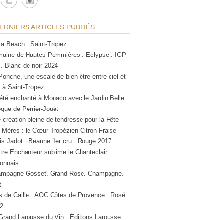
ERNIERS ARTICLES PUBLIÉS
a Beach . Saint-Tropez
aine de Hautes Pommières . Eclypse . IGP
 . Blanc de noir 2024
Ponche, une escale de bien-être entre ciel et
 à Saint-Tropez
été enchanté à Monaco avec le Jardin Belle
que de Perrier-Jouët
 création pleine de tendresse pour la Fête
 Mères : le Cœur Tropézien Citron Fraise
is Jadot . Beaune 1er cru . Rouge 2017
tre Enchanteur sublime le Chanteclair
lonnais
mpagne Gosset. Grand Rosé. Champagne.
t
s de Caille . AOC Côtes de Provence . Rosé
2
Grand Larousse du Vin . Éditions Larousse