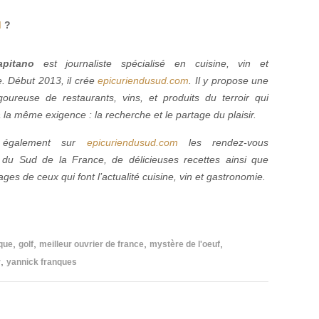
d
?
pitano
est journaliste spécialisé en cuisine, vin et
. Début 2013, il crée
epicuriendusud.com
. Il y propose une
igoureuse de restaurants, vins, et produits du terroir qui
la même exigence : la recherche et le partage du plaisir.
z également sur
epicuriendusud.com
les rendez-vous
du Sud de la France, de délicieuses recettes ainsi que
ges de ceux qui font l’actualité cuisine, vin et gastronomie.
,
,
,
,
que
golf
meilleur ouvrier de france
mystère de l'oeuf
,
r
yannick franques