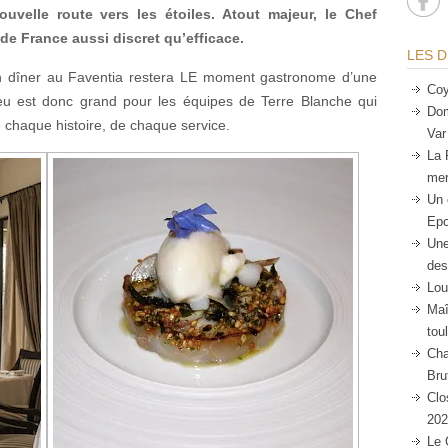
velle route vers les étoiles. Atout majeur, le Chef
de France aussi discret qu’efficace.
LES D
un dîner au Faventia restera LE moment gastronome d’une
Coy
eu est donc grand pour les équipes de Terre Blanche qui
Dom
e chaque histoire, de chaque service.
Var
La 
mer
Un 
Epo
Une
des
Lou
Maî
tou
Cha
Bru
Clo
202
Le 