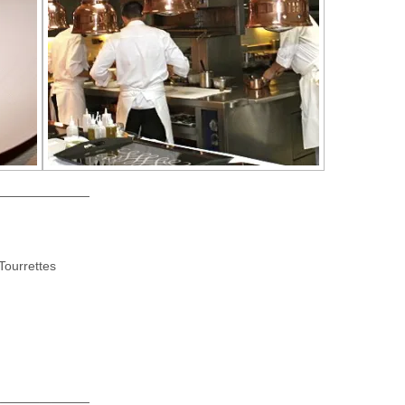
————————
Tourrettes
—
———
—
———