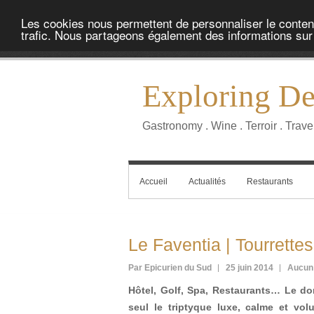
Les cookies nous permettent de personnaliser le contenu 
trafic. Nous partageons également des informations sur l
Exploring Del
Gastronomy . Wine . Terroir . Trave
Accueil
Actualités
Restaurants
Le Faventia | Tourrettes
Par Epicurien du Sud
25 juin 2014
Aucun
Hôtel, Golf, Spa, Restaurants… Le dom
seul le triptyque luxe, calme et vo