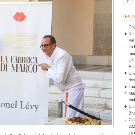
LES D
Coy
Dom
Var
La 
mer
Un 
Epo
Une
des
Lou
Maî
tou
Cha
Bru
Clo
202
Le 