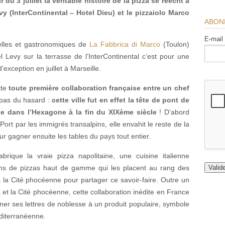
 du 3 juillet la véritable histoire de la pizza se réécrit à
vy (InterContinental – Hotel Dieu) et le pizzaiolo Marco
ABON
E-mail
nelles et gastronomiques de
La Fabbrica di Marco
(Toulon)
el Levy sur la terrasse de l’InterContinental c’est pour une
’exception en juillet à Marseille.
tte
toute première collaboration française entre un chef
 pas du hasard :
cette ville fut en effet la tête de pont de
ne dans l’Hexagone à la fin du XIXème siècle
! D’abord
t par les immigrés transalpins, elle envahit le reste de la
 gagner ensuite les tables du pays tout entier.
brique la vraie pizza napolitaine, une cuisine italienne
ons de pizzas haut de gamme qui les placent au rang des
la Cité phocéenne pour partager ce savoir-faire. Outre un
 et la Cité phocéenne, cette collaboration inédite en France
ner ses lettres de noblesse à un produit populaire, symbole
éditerranéenne.