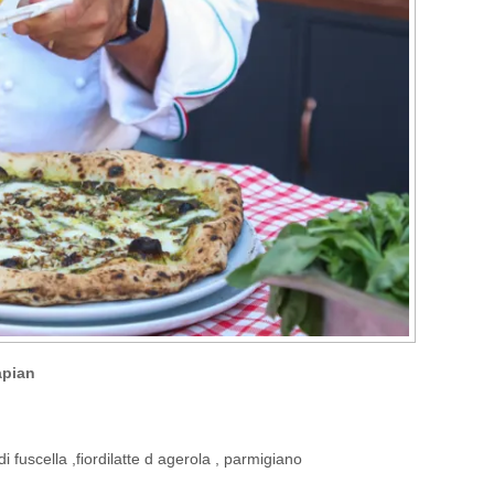
apian
i fuscella ,fiordilatte d agerola , parmigiano