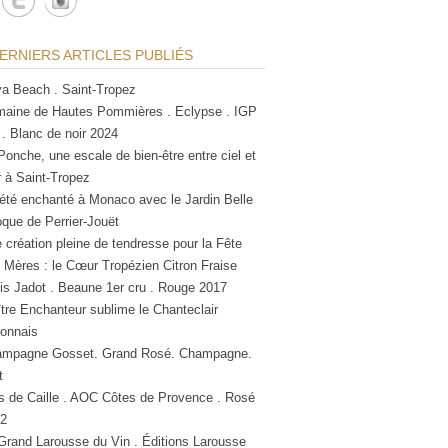
ERNIERS ARTICLES PUBLIÉS
a Beach . Saint-Tropez
aine de Hautes Pommières . Eclypse . IGP
 . Blanc de noir 2024
Ponche, une escale de bien-être entre ciel et
 à Saint-Tropez
été enchanté à Monaco avec le Jardin Belle
que de Perrier-Jouët
 création pleine de tendresse pour la Fête
 Mères : le Cœur Tropézien Citron Fraise
is Jadot . Beaune 1er cru . Rouge 2017
tre Enchanteur sublime le Chanteclair
lonnais
mpagne Gosset. Grand Rosé. Champagne.
t
s de Caille . AOC Côtes de Provence . Rosé
2
Grand Larousse du Vin . Éditions Larousse