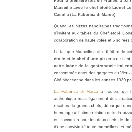
Pour la première fois en France, à partir
Marseille avec le chef étoilé Lionel Le
Casolla (La Fabbrica di Marco).
Quand les pizzas napolitaines tradition
s’invitent aux tables du Chef étoilé Lion
collaboration de haute volée et 5 soirées d
Le fait que Marseille soit le théâtre de ce
étoilé et le chef d’une pizzeria
ne tient
cette icône de la gastronomie italien
consommée dans des gargotes du Vieux-Por
Cité phocéenne dans les années 1930 pour
La Fabbrica di Marco
à Toulon, qui fa
authentique mais également des créati
recettes de grands chefs, débarque dans 
hommage à l’intime relation entre la pizza
est l’occasion pour les deux chefs de don
d’une convivialité toute marseillaise et m