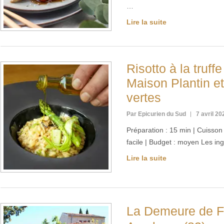
…
Lire la suite
Risotto à la truffe
Maison Plantin e
vertes
Par Epicurien du Sud
7 avril 20
Préparation : 15 min | Cuisson :
facile | Budget : moyen Les in
Lire la suite
La Demeure de 