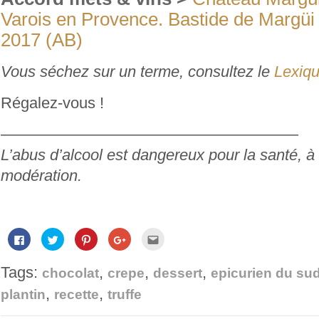
Varois en Provence. Bastide de Margü
2017 (AB)
Vous séchez sur un terme, consultez le
Lexiqu
Régalez-vous !
———————————————————
L’abus d’alcool est dangereux pour la santé,
modération.
Cliquez
Cliquez
Cliquez
Cliquez
Cliquez
pour
pour
pour
pour
pour
partager
partager
partager
partager
envoyer
sur
sur
sur
sur
par
Tags:
,
,
,
Facebook(ouvre
Twitter(ouvre
Pinterest(ouvre
Google+
e-
chocolat
crepe
dessert
epicurien du su
dans
dans
dans
(ouvre
mail
une
une
une
dans
à
,
,
plantin
recette
truffe
nouvelle
nouvelle
nouvelle
une
un
fenêtre)
fenêtre)
fenêtre)
nouvelle
ami(ouvre
fenêtre)
dans