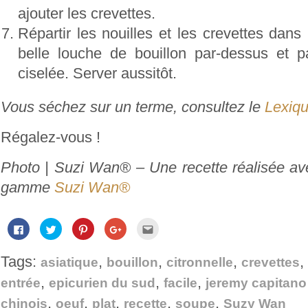
ajouter les crevettes.
Répartir les nouilles et les crevettes dans
belle louche de bouillon par-dessus et
ciselée. Server aussitôt.
Vous séchez sur un terme, consultez le
Lexiqu
Régalez-vous !
Photo | Suzi Wan® – Une recette réalisée ave
gamme
Suzi Wan®
Cliquez
Cliquez
Cliquez
Cliquez
Cliquez
pour
pour
pour
pour
pour
partager
partager
partager
partager
envoyer
sur
sur
sur
sur
par
Tags:
,
,
,
,
Facebook(ouvre
Twitter(ouvre
Pinterest(ouvre
Google+
e-
asiatique
bouillon
citronnelle
crevettes
dans
dans
dans
(ouvre
mail
une
une
une
dans
à
,
,
,
entrée
epicurien du sud
facile
jeremy capitano
nouvelle
nouvelle
nouvelle
une
un
fenêtre)
fenêtre)
fenêtre)
nouvelle
ami(ouvre
,
,
,
,
,
fenêtre)
dans
chinois
oeuf
plat
recette
soupe
Suzy Wan