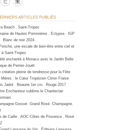
ERNIERS ARTICLES PUBLIÉS
a Beach . Saint-Tropez
aine de Hautes Pommières . Eclypse . IGP
 . Blanc de noir 2024
Ponche, une escale de bien-être entre ciel et
 à Saint-Tropez
été enchanté à Monaco avec le Jardin Belle
que de Perrier-Jouët
 création pleine de tendresse pour la Fête
 Mères : le Cœur Tropézien Citron Fraise
is Jadot . Beaune 1er cru . Rouge 2017
tre Enchanteur sublime le Chanteclair
lonnais
mpagne Gosset. Grand Rosé. Champagne.
t
s de Caille . AOC Côtes de Provence . Rosé
2
Grand Larousse du Vin . Éditions Larousse