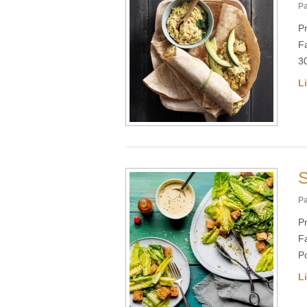
Pa
Pr
Fa
3
Li
S
Pa
Pr
Fa
P
Li