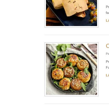
Pr
fa
Li
C
Pa
Pr
Fa
Li