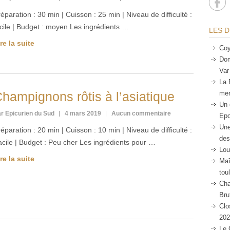
éparation : 30 min | Cuisson : 25 min | Niveau de difficulté :
cile | Budget : moyen Les ingrédients …
LES D
re la suite
Coy
Dom
Var
La 
hampignons rôtis à l’asiatique
mer
Un 
r Epicurien du Sud
4 mars 2019
Aucun commentaire
Epo
Une
éparation : 20 min | Cuisson : 10 min | Niveau de difficulté :
des
cile | Budget : Peu cher Les ingrédients pour …
Lou
re la suite
Maî
tou
Cha
Bru
Clo
202
Le 