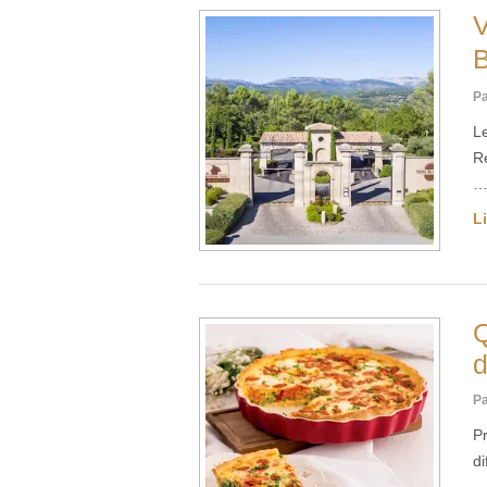
V
B
Pa
L
Re
Li
Q
d
Pa
Pr
di