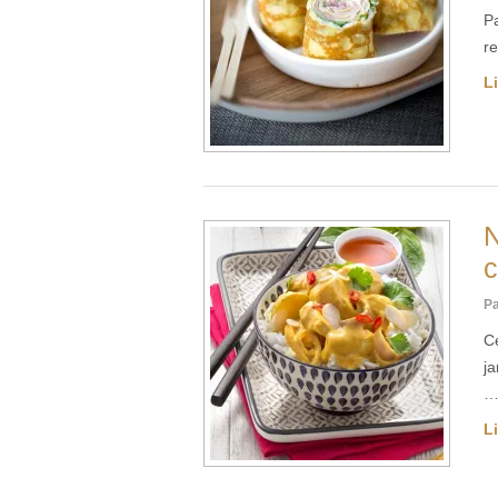
Pa
r
Li
N
c
Pa
Ce
ja
Li