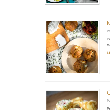
M
Pa
Pr
fa
Li
C
Pa
Pr