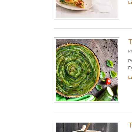
Li
T
Pa
Pr
Fa
Li
T