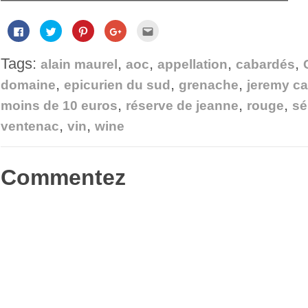
Cliquez
Cliquez
Cliquez
Cliquez
Cliquez
pour
pour
pour
pour
pour
partager
partager
partager
partager
envoyer
sur
sur
sur
sur
par
Tags:
,
,
,
,
Facebook(ouvre
Twitter(ouvre
Pinterest(ouvre
Google+
e-
alain maurel
aoc
appellation
cabardés
dans
dans
dans
(ouvre
mail
une
une
une
dans
à
,
,
,
domaine
epicurien du sud
grenache
jeremy ca
nouvelle
nouvelle
nouvelle
une
un
fenêtre)
fenêtre)
fenêtre)
nouvelle
ami(ouvre
,
,
,
fenêtre)
dans
moins de 10 euros
réserve de jeanne
rouge
sé
une
nouvelle
,
,
ventenac
vin
wine
fenêtre)
Commentez