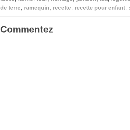
fenêtre)
fenêtre)
fenêtre)
nouvelle
ami(ouvre
,
,
,
,
fenêtre)
dans
de terre
ramequin
recette
recette pour enfant
une
nouvelle
fenêtre)
Commentez