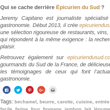
Qui se cache derrière
Épicurien du Sud
?
Jeremy Capitano est journaliste spécialisé
gastronomie. Début 2013, il crée
epicuriendu
une sélection rigoureuse de restaurants, vins, e
qui répondent à la même exigence : la recher
plaisir.
Retrouvez également sur
epicuriendusud.c
gourmands du Sud de la France, de délicieuse
les témoignages de ceux qui font l’actual
gastronomie.
Cliquez
Cliquez
Cliquez
Cliquez
Cliquez
pour
pour
pour
pour
pour
partager
partager
partager
partager
envoyer
sur
sur
sur
sur
par
Tags:
,
,
,
,
Facebook(ouvre
Twitter(ouvre
Pinterest(ouvre
Google+
e-
bechamel
beurre
carotte
cuisine
entrée
dans
dans
dans
(ouvre
mail
une
une
une
dans
à
,
,
,
,
,
,
facile
farine
four
fromage
jambon
lait
légum
nouvelle
nouvelle
nouvelle
une
un