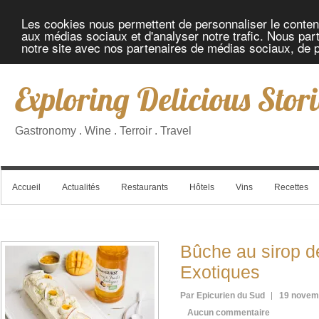
Les cookies nous permettent de personnaliser le contenu 
aux médias sociaux et d'analyser notre trafic. Nous part
notre site avec nos partenaires de médias sociaux, de pu
Exploring Delicious Stori
Gastronomy . Wine . Terroir . Travel
Accueil
Actualités
Restaurants
Hôtels
Vins
Recettes
Bûche au sirop de
Exotiques
Par Epicurien du Sud
19 novem
Aucun commentaire