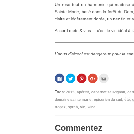
Un rosé tout en harmonie qui maîtrise 
Sainte Marie, basé dans la forêt du Dom
claire et légèrement dorée, un nez fin et 
Accord mets & vins : : c’est le vin idéal 
——————————————————
L’abus d’alcool est dangereux pour la s
Cliquez
Cliquez
Cliquez
Cliquez
Cliquez
pour
pour
pour
pour
pour
partager
partager
partager
partager
envoyer
sur
sur
sur
sur
par
Facebook(ouvre
Twitter(ouvre
Pinterest(ouvre
Google+
e-
Tags:
,
,
,
2015
apéritif
cabernet sauvignon
car
dans
dans
dans
(ouvre
mail
une
une
une
dans
à
,
,
,
domaine sainte marie
epicurien du sud
été
nouvelle
nouvelle
nouvelle
une
un
fenêtre)
fenêtre)
fenêtre)
nouvelle
ami(ouvre
,
,
,
tropez
syrah
vin
wine
fenêtre)
dans
une
nouvelle
fenêtre)
Commentez