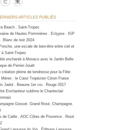
ERNIERS ARTICLES PUBLIÉS
a Beach . Saint-Tropez
aine de Hautes Pommières . Eclypse . IGP
 . Blanc de noir 2024
Ponche, une escale de bien-être entre ciel et
 à Saint-Tropez
été enchanté à Monaco avec le Jardin Belle
que de Perrier-Jouët
 création pleine de tendresse pour la Fête
 Mères : le Cœur Tropézien Citron Fraise
is Jadot . Beaune 1er cru . Rouge 2017
tre Enchanteur sublime le Chanteclair
lonnais
mpagne Gosset. Grand Rosé. Champagne.
t
s de Caille . AOC Côtes de Provence . Rosé
2
Grand Larousse du Vin . Éditions Larousse