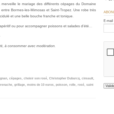
à merveille le mariage des différents cépages du Domaine
, entre Bormes-les-Mimosas et Saint-Tropez. Une robe très
ABON
acidulé et une belle bouche franche et tonique.
E-mail
à l’apéritif ou pour accompagner poissons et salades d’été…
—
anté, à consommer avec modération.
,
,
,
,
,
ignan
cépages
choisir son rosé
Christopher Duburcq
cinsault
,
,
,
,
,
,
grenache
grillage
moins de 10 euros
poisson
rolle
rosé
saint