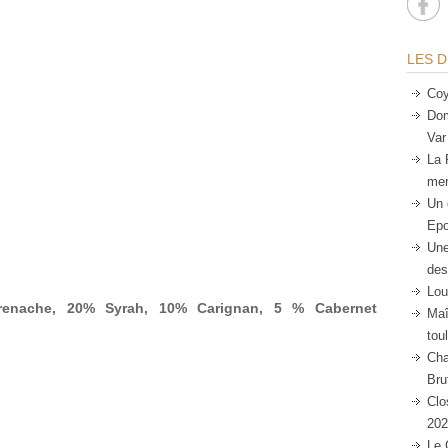
LES D
Coy
Dom
Var
La 
mer
Un 
Epo
Une
des
Lou
renache, 20% Syrah, 10% Carignan, 5 % Cabernet
Maî
tou
Cha
Bru
Clo
202
Le 