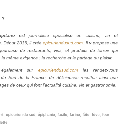
d
?
pitano
est journaliste spécialisé en cuisine, vin et
. Début 2013, il crée
epicuriendusud.com
. Il y propose une
igoureuse de restaurants, vins, et produits du terroir qui
la même exigence : la recherche et le partage du plaisir.
z également sur
epicuriendusud.com
les rendez-vous
du Sud de la France, de délicieuses recettes ainsi que
ges de ceux qui font l’actualité cuisine, vin et gastronomie.
,
,
,
,
,
,
,
,
rt
epicurien du sud
épiphanie
facile
farine
fête
fève
four
lette