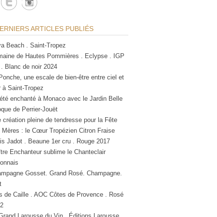
ERNIERS ARTICLES PUBLIÉS
a Beach . Saint-Tropez
aine de Hautes Pommières . Eclypse . IGP
 . Blanc de noir 2024
Ponche, une escale de bien-être entre ciel et
 à Saint-Tropez
été enchanté à Monaco avec le Jardin Belle
que de Perrier-Jouët
 création pleine de tendresse pour la Fête
 Mères : le Cœur Tropézien Citron Fraise
is Jadot . Beaune 1er cru . Rouge 2017
tre Enchanteur sublime le Chanteclair
lonnais
mpagne Gosset. Grand Rosé. Champagne.
t
s de Caille . AOC Côtes de Provence . Rosé
2
Grand Larousse du Vin . Éditions Larousse