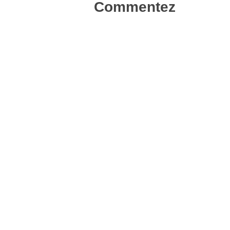
nouvelle
Commentez
fenêtre)