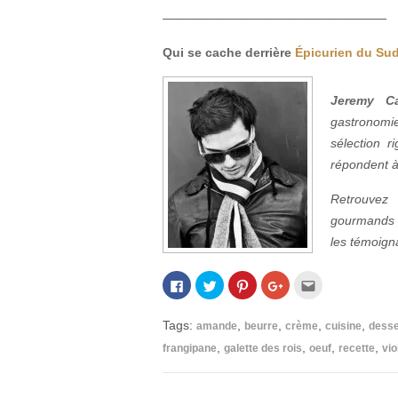
———————————————
———
Qui se cache derrière
Épicurien du Su
Jeremy Ca
gastronomie
sélection r
répondent à 
Retrouve
gourmands 
les témoigna
Cliquez
Cliquez
Cliquez
Cliquez
Cliquez
pour
pour
pour
pour
pour
partager
partager
partager
partager
envoyer
sur
sur
sur
sur
par
Facebook(ouvre
Twitter(ouvre
Pinterest(ouvre
Google+
e-
Tags:
,
,
,
,
amande
beurre
crème
cuisine
desse
dans
dans
dans
(ouvre
mail
une
une
une
dans
à
,
,
,
,
frangipane
galette des rois
oeuf
recette
vio
nouvelle
nouvelle
nouvelle
une
un
fenêtre)
fenêtre)
fenêtre)
nouvelle
ami(ouvre
fenêtre)
dans
une