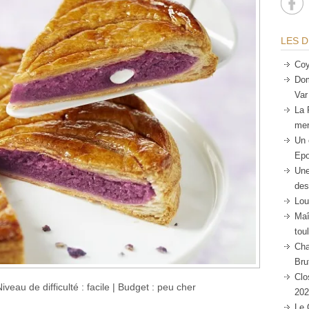
LES D
Coy
Dom
Var
La 
mer
Un 
Epo
Une
des
Lou
Maî
tou
Cha
Bru
Clo
iveau de difficulté : facile | Budget : peu cher
202
Le 